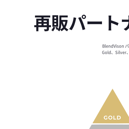
再販パート
BlendVi
Gold、Sil